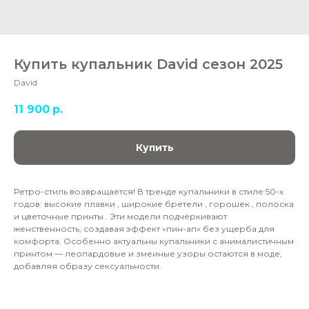
Купить купальник David сезон 2025
David
11 900
р.
Купить
Ретро-стиль возвращается! В тренде купальники в стиле 50-х
годов: высокие плавки , широкие бретели , горошек , полоска
и цветочные принты . Эти модели подчёркивают
женственность, создавая эффект «пин-ап» без ущерба для
комфорта. Особенно актуальны купальники с анималистичным
принтом — леопардовые и змеиные узоры остаются в моде,
добавляя образу сексуальности.