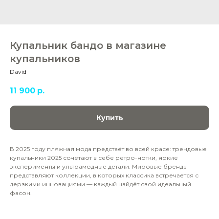
Купальник бандо в магазине
купальников
David
11 900
р.
Купить
В 2025 году пляжная мода предстаёт во всей красе: трендовые
купальники 2025 сочетают в себе ретро-нотки, яркие
эксперименты и ультрамодные детали. Мировые бренды
представляют коллекции, в которых классика встречается с
дерзкими инновациями — каждый найдёт свой идеальный
фасон.