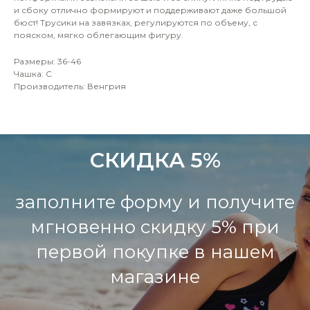
и сбоку отлично формируют и поддерживают даже большой
бюст! Трусики на завязках, регулируются по объему, с
пояском, мягко облегающим фигуру.
Размеры: 36-46
Чашка: C
Производитель: Венгрия
СКИДКА 5%
заполните форму и получите
мгновенно скидку 5% при
первой покупке в нашем
магазине