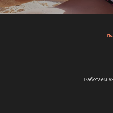
По
Работаем еж