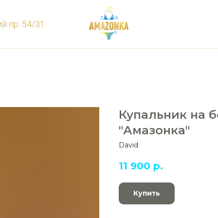
й пр. 54/31
Купальник на 
"Амазонка"
David
11 900
р.
Купить